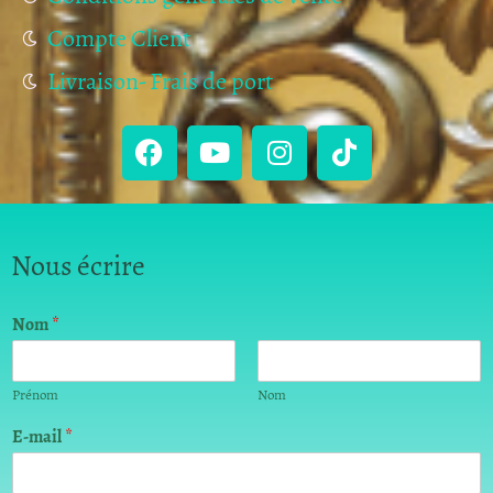
Compte Client
Livraison- Frais de port
Nous écrire
Nom
*
Prénom
Nom
m
E-mail
*
e
s
s