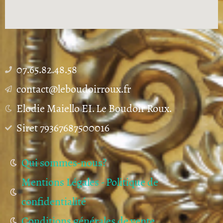
07.65.82.48.58
contact@leboudoirroux.fr
Elodie Maiello EI. Le Boudoir Roux.
Siret 79367687500016
Qui sommes-nous?
Mentions Légales - Politique de
confidentialité
Conditions générales de vente