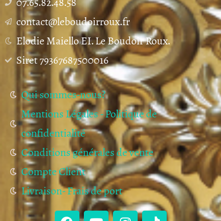
07.65.82.48.58
contact@leboudoirroux.fr
Elodie Maiello EI. Le Boudoir Roux.
Siret 79367687500016
Qui sommes-nous?
Mentions Légales - Politique de
confidentialité
Conditions générales de vente
Compte Client
Livraison- Frais de port