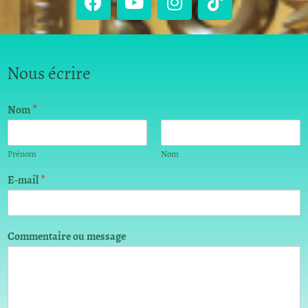
Nous écrire
Nom
*
Prénom
Nom
E-mail
*
E
Commentaire ou message
-
m
a
i
l