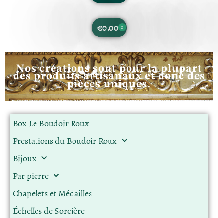
€
0.00
0
Nos créations sont pour la plupart
des produits artisanaux et donc des
pièces uniques.
Box Le Boudoir Roux
Prestations du Boudoir Roux
Bijoux
Par pierre
Chapelets et Médailles
Échelles de Sorcière