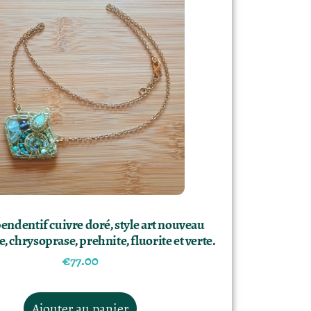
pendentif cuivre doré, style art nouveau
e, chrysoprase, prehnite, fluorite et verte.
€
77.00
Ajouter au panier