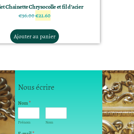
et Chainette Chrysocolle et fil d’acier
€
36.00
€
21.60
Ajouter au panier
Nous écrire
Nom
*
Prénom
Nom
E
E-mail
*