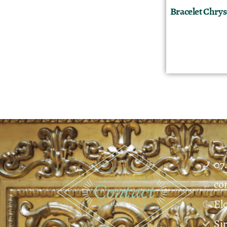
Bracelet Chryso
07
co
El
Si