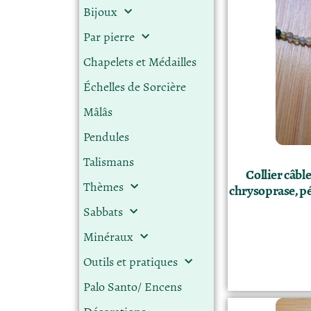
Bijoux
Par pierre
Chapelets et Médailles
Échelles de Sorcière
Mâlâs
Pendules
Talismans
Collier câbl
Thèmes
chrysoprase, pé
Sabbats
Minéraux
Outils et pratiques
Palo Santo/ Encens