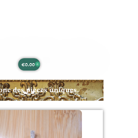
€
0.00
0
onc des pièces uniques.