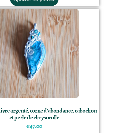
uivre argenté, corne d’abondance, cabochon
et perle de chrysocolle
€
47.00