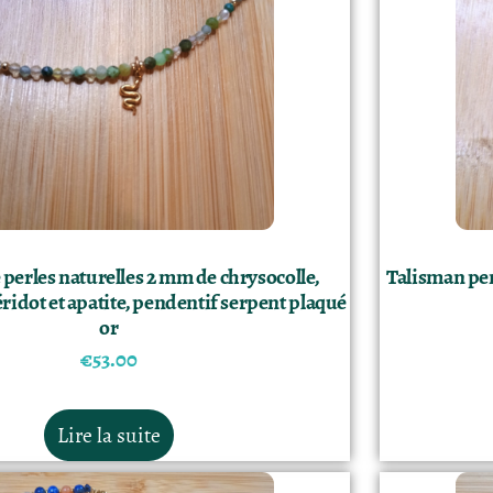
e perles naturelles 2 mm de chrysocolle,
Talisman pen
ridot et apatite, pendentif serpent plaqué
or
€
53.00
Lire la suite