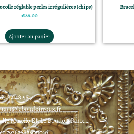
colle réglable perles irrégulières (chips)
Bracel
€
26.00
Ajouter au panier
.65.82.48.58
ntact@leboudoirroux.fr
odie Maiello EI. Le Boudoir Roux.
ret 79367687500016