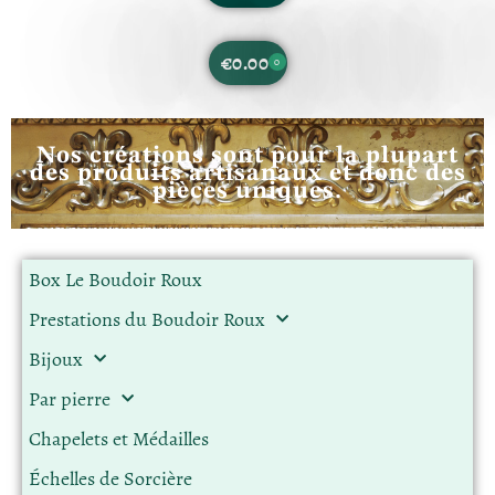
€
0.00
0
Nos créations sont pour la plupart
des produits artisanaux et donc des
pièces uniques.
Box Le Boudoir Roux
Prestations du Boudoir Roux
Bijoux
Par pierre
Chapelets et Médailles
Échelles de Sorcière