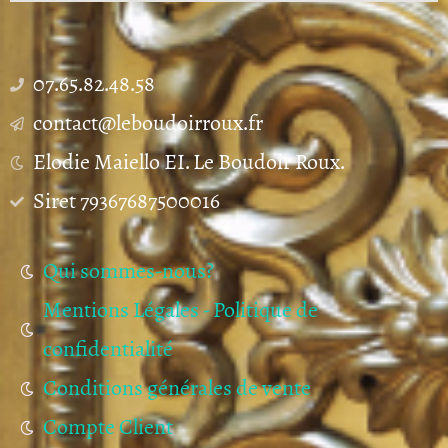
07.65.82.48.58
contact@leboudoirroux.fr
Elodie Maiello EI. Le Boudoir Roux.
Siret 79367687500016
Qui sommes-nous?
Mentions Légales - Politique de
confidentialité
Conditions générales de vente
Compte Client