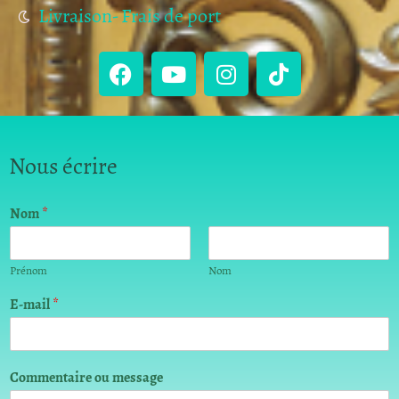
Livraison- Frais de port
Nous écrire
m
Nom
*
e
s
s
Prénom
Nom
a
g
E-mail
*
e
o
u
o
Commentaire ou message
u