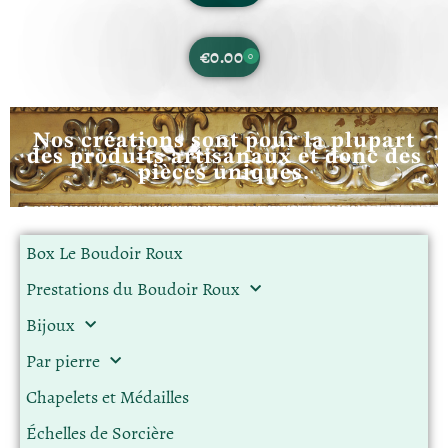
€
0.00
0
Nos créations sont pour la plupart
des produits artisanaux et donc des
pièces uniques.
Box Le Boudoir Roux
Prestations du Boudoir Roux
Bijoux
Par pierre
Chapelets et Médailles
Échelles de Sorcière