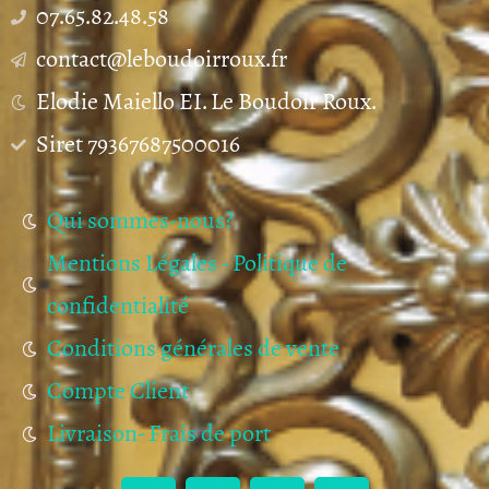
07.65.82.48.58
contact@leboudoirroux.fr
Elodie Maiello EI. Le Boudoir Roux.
Siret 79367687500016
Qui sommes-nous?
Mentions Légales - Politique de
confidentialité
Conditions générales de vente
Compte Client
Livraison- Frais de port