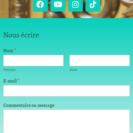
Nous écrire
Nom
*
Prénom
Nom
E-mail
*
E
Commentaire ou message
-
m
a
i
l