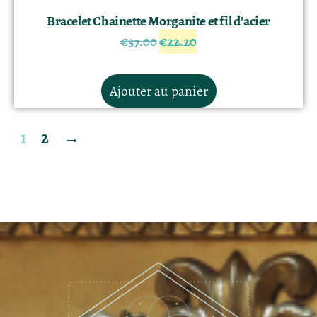
Bracelet Chainette Morganite et fil d’acier
€
37.00
€
22.20
Ajouter au panier
1
2
→