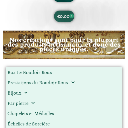
€
0.00
0
Nos créations sont pour la plupart
des produits artisanaux et donc des
pièces uniques.
Box Le Boudoir Roux
Prestations du Boudoir Roux
Bijoux
Par pierre
Chapelets et Médailles
Échelles de Sorcière