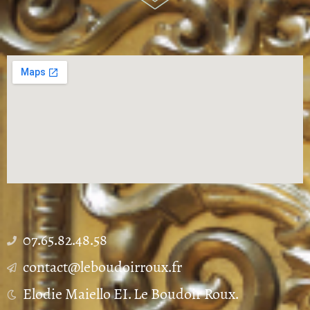
07.65.82.48.58
contact@leboudoirroux.fr
Elodie Maiello EI. Le Boudoir Roux.