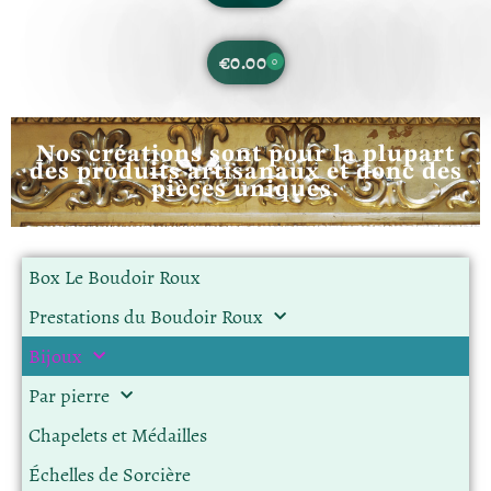
€
0.00
0
Nos créations sont pour la plupart
des produits artisanaux et donc des
pièces uniques.
Box Le Boudoir Roux
Prestations du Boudoir Roux
Bijoux
Par pierre
Chapelets et Médailles
Échelles de Sorcière