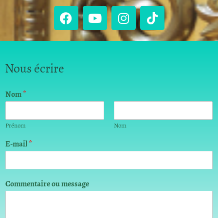
Nous écrire
Nom
*
Prénom
Nom
E
E-mail
*
-
m
a
i
Commentaire ou message
l
E
-
m