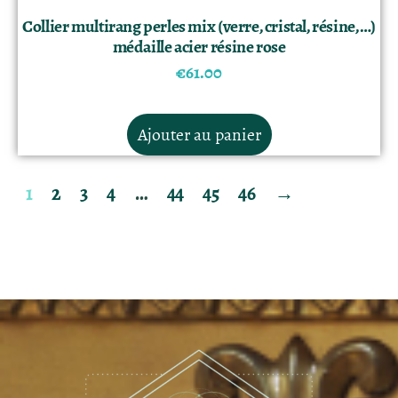
Collier multirang perles mix (verre, cristal, résine,…)
médaille acier résine rose
€
61.00
Ajouter au panier
1
2
3
4
…
44
45
46
→