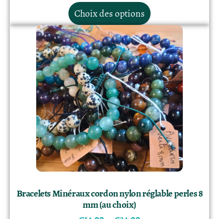
Choix des options
Bracelets Minéraux cordon nylon réglable perles 8
mm (au choix)
€
14.00
–
€
34.00