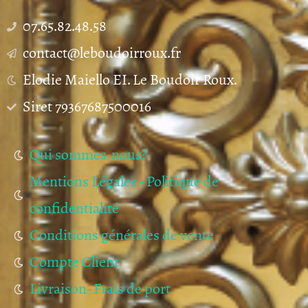
07.65.82.48.58
contact@leboudoirroux.fr
Elodie Maiello EI. Le Boudoir Roux.
Siret 79367687500016
Qui sommes-nous?
Mentions Légales - Politique de
confidentialité
Conditions générales de vente
Compte Client
Livraison- Frais de port