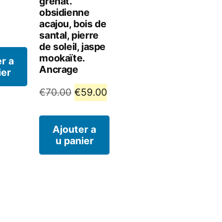
grenat.
obsidienne
acajou, bois de
santal, pierre
de soleil, jaspe
mookaïte.
r a
Ancrage
ier
Le
Le
€
70.00
€
59.00
prix
prix
initial
actuel
Ajouter a
u panier
était :
est :
€70.00.
€59.00.