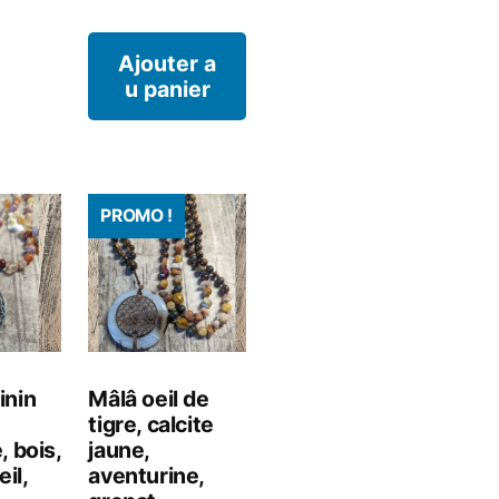
65.00.
€45.00.
Ajouter a
u panier
PROMO !
inin
Mâlâ oeil de
tigre, calcite
, bois,
jaune,
eil,
aventurine,