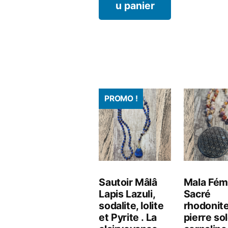
€
u panier
PROMO !
Sautoir Mâlâ
Mala Fém
Lapis Lazuli,
Sacré
sodalite, Iolite
rhodonite
et Pyrite . La
pierre sol