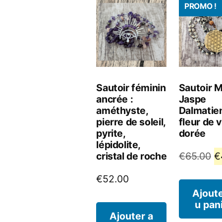
PROMO !
plus
récent
au
plus
Sautoir féminin
Sautoir M
ancien
ancrée :
Jaspe
améthyste,
Dalmatie
pierre de soleil,
fleur de v
pyrite,
dorée
lépidolite,
L
cristal de roche
€
65.00
€
p
€
52.00
in
Ajoute
u pan
ét
Ajouter a