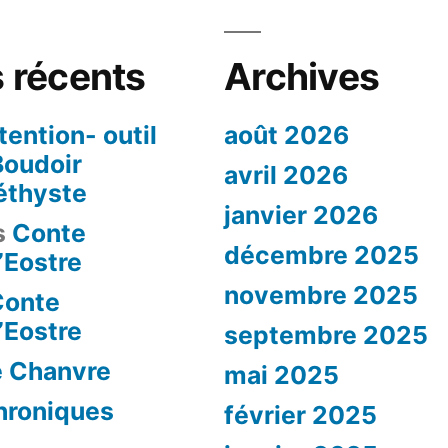
 récents
Archives
tention- outil
août 2026
 Boudoir
avril 2026
thyste
janvier 2026
s
Conte
décembre 2025
d’Eostre
novembre 2025
Conte
d’Eostre
septembre 2025
e Chanvre
mai 2025
hroniques
février 2025