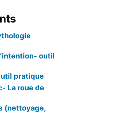
ents
ythologie
intention- outil
outil pratique
c- La roue de
ls (nettoyage,