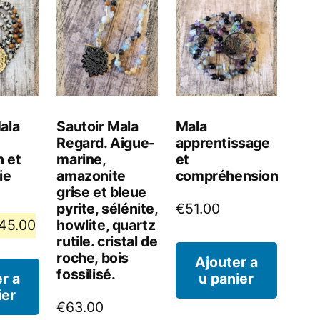
ala
Sautoir Mala
Mala
Regard. Aigue-
apprentissage
n et
marine,
et
ie
amazonite
compréhension
grise et bleue
pyrite, sélénite,
€
51.00
e
Le
howlite, quartz
45.00
rutile. cristal de
rix
prix
roche, bois
Ajouter a
fossilisé.
itial
actuel
r a
u panier
ier
ait :
est :
€
63.00