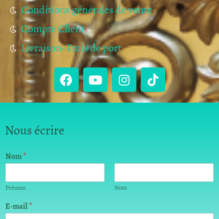
Conditions générales de vente
Compte Client
Livraison- Frais de port
Nous écrire
Nom
*
Prénom
Nom
o
E-mail
*
u