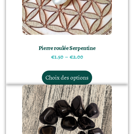
Pierre roulée Serpentine
€
1.50
–
€
2.00
Choix des options