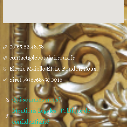
07.65.82.48.58
contact@leboudoirroux.fr
Elodie Maiello EI. Le Boudoir Roux.
Siret 79367687500016
Qui sommes-nous?
Mentions Légales - Politique de
confidentialité