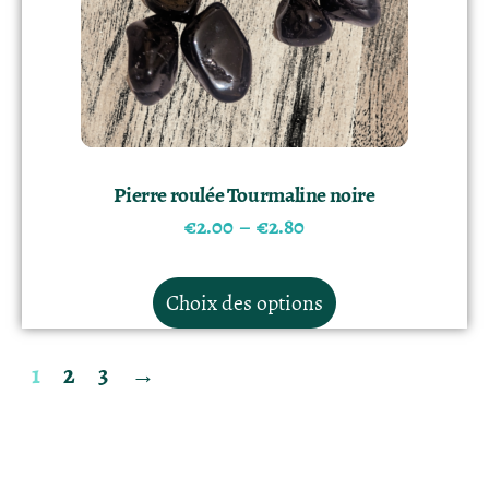
Pierre roulée Tourmaline noire
€
2.00
–
€
2.80
Choix des options
1
2
3
→