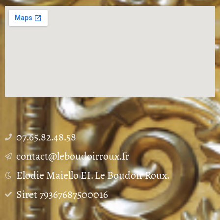
07.65.82.48.58
contact@leboudoirroux.fr
Elodie Maiello EI. Le Boudoir Roux.
Siret 79367687500016