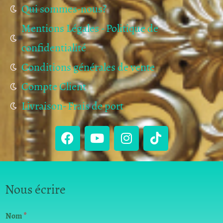
Qui sommes-nous?
Mentions Légales - Politique de
confidentialité
Conditions générales de vente
Compte Client
Livraison- Frais de port
Nous écrire
Nom
*