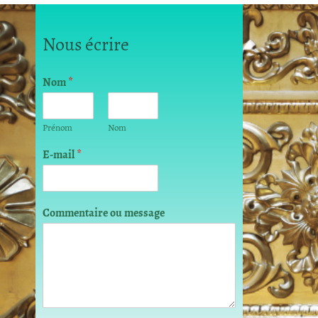
Nous écrire
Nom
*
Prénom
Nom
E-mail
*
E
Commentaire ou message
-
m
a
i
l
o
u