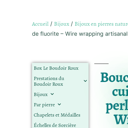
Accueil
Bijoux
Bijoux en pierres natur
/
/
de fluorite – Wire wrapping artisanal
Box Le Boudoir Roux
Boucl
Prestations du
Boudoir Roux
cu
Bijoux
perl
Par pierre
Wi
Chapelets et Médailles
Échelles de Sorcière