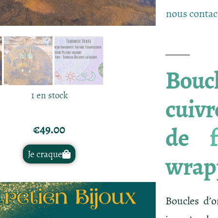
nous contac
Boucl
1 en stock
cuivr
de
€
49.00
Je craque
wrapp
Boucles d’o