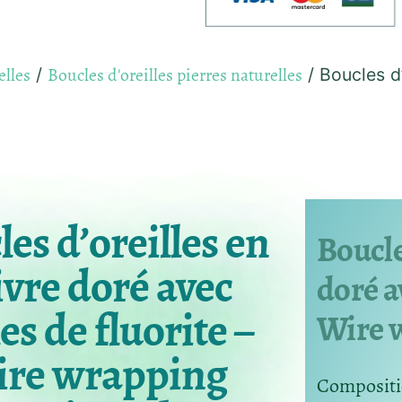
elles
Boucles d'oreilles pierres naturelles
/
/ Boucles d’
es d’oreilles en
Boucle
ivre doré avec
doré a
es de fluorite –
Wire w
re wrapping
Compositio