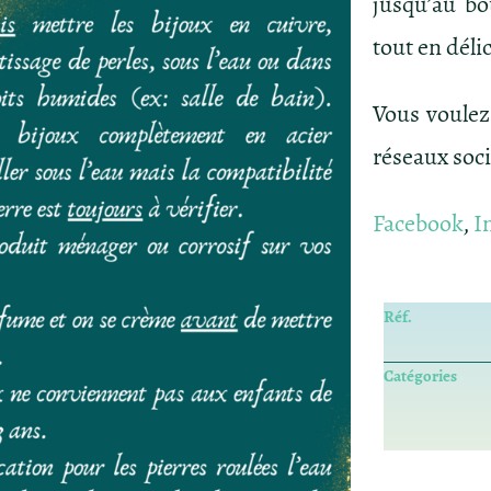
jusqu’au bo
tout en déli
Vous voulez
réseaux soc
Facebook
,
I
Réf.
Catégories