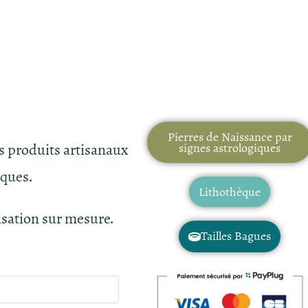
Pierres de Naissance par
es produits artisanaux
signes astrologiques
iques.
Lithothèque
isation sur mesure.
Tailles Bagues