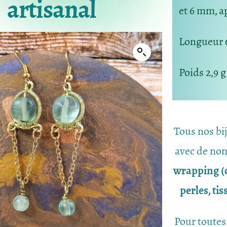
artisanal
et 6 mm, a
Longueur 
Poids 2,9 g
Tous nos bi
avec de nom
wrapping (c
perles, ti
Pour toutes