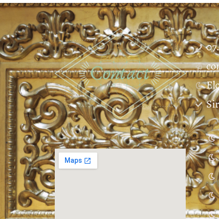
07
co
El
Si