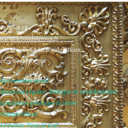
.65.82.48.58
ntact@leboudoirroux.fr
odie Maiello EI. Le Boudoir Roux.
ret 79367687500016
Qui sommes-nous?
Mentions Légales - Politique de confidentialité
Conditions générales de vente
Compte Client
Livraison- Frais de port