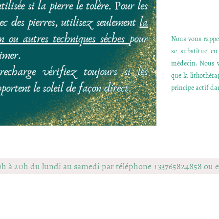
Nous vous rappel
se substitue e
médecin. Nous v
que la lithothér
principe actif dan
0h à 20h du lundi au samedi par téléphone +33765824858 ou