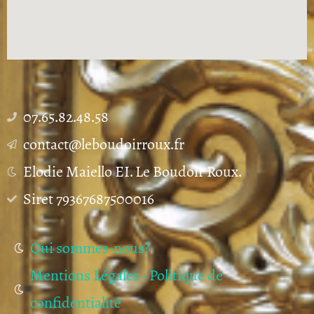
07.65.82.48.58
contact@leboudoirroux.fr
Elodie Maiello EI. Le Boudoir Roux.
Siret 79367687500016
Qui sommes-nous?
Mentions Légales - Politique de
confidentialité