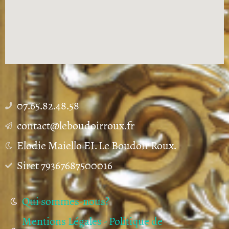
07.65.82.48.58
contact@leboudoirroux.fr
Elodie Maiello EI. Le Boudoir Roux.
Siret 79367687500016
Qui sommes-nous?
Mentions Légales - Politique de