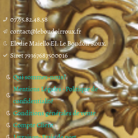
07.65.82.48.58
contact@leboudoirroux.fr
Elodie Maiello EI. Le Boudoir Roux.
Siret 79367687500016
Qui sommes-nous?
Mentions Légales - Politique de
confidentialité
Conditions générales de vente
Compte Client
Livraison- Frais de port