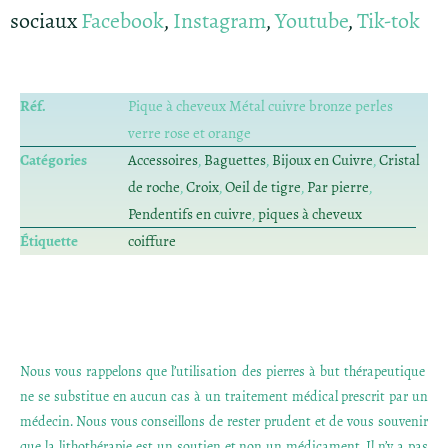
sociaux
Facebook
,
Instagram
,
Youtube
,
Tik-tok
Réf.
Pique à cheveux Métal cuivre bronze perles
verre rose et orange
Catégories
Accessoires
,
Baguettes
,
Bijoux en Cuivre
,
Cristal
de roche
,
Croix
,
Oeil de tigre
,
Par pierre
,
Pendentifs en cuivre
,
piques à cheveux
Étiquette
coiffure
Nous vous rappelons que l’utilisation des pierres à but thérapeutique
ne se substitue en aucun cas à un traitement médical prescrit par un
médecin. Nous vous conseillons de rester prudent et de vous souvenir
que la lithothérapie est un soutien et non un médicament. Il n’y a pas