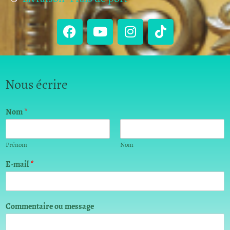
Nous écrire
Nom
*
Prénom
Nom
C
E-mail
*
o
m
m
e
Commentaire ou message
n
t