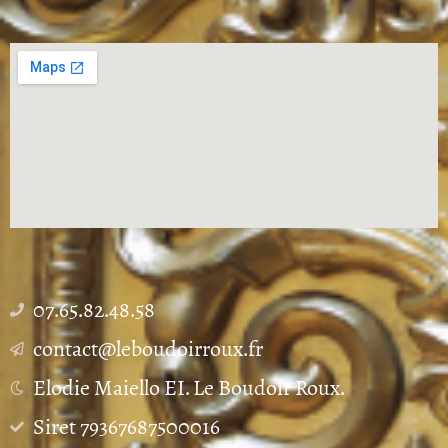
07.65.82.48.58
contact@leboudoirroux.fr
Elodie Maiello EI. Le Boudoir Roux.
Siret 79367687500016