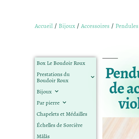
Accueil
Bijoux
Accessoires
Pendules
/
/
/
Box Le Boudoir Roux
Pendu
Prestations du
Boudoir Roux
de ac
Bijoux
vio
Par pierre
Chapelets et Médailles
Échelles de Sorcière
Mâlâs