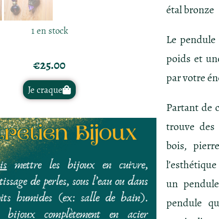
étal bronze
1 en stock
Le pendule 
poids et un
€
25.00
par votre én
Je craque
Partant de 
trouve des 
bois, pier
l’esthétique
un pendule
pendule qu