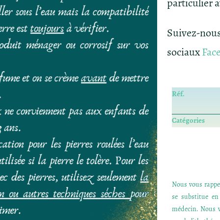
particulier a
Suivez
sociaux
Fac
Réf.
Catégories
Nous vous rappel
se substitue e
médecin. Nous v