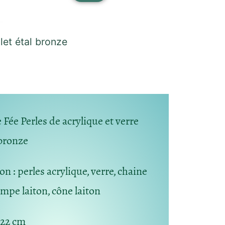
let étal bronze
 Fée Perles de acrylique et verre
 bronze
ion
: perles acrylique, verre, chaine
ampe laiton, cône laiton
22 cm