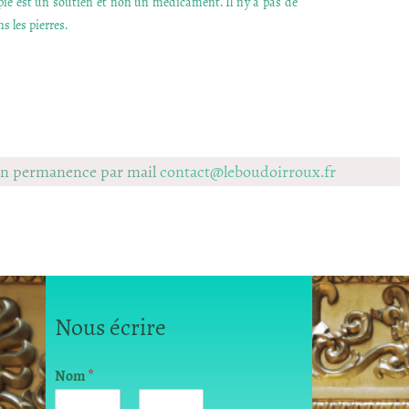
apie est un soutien et non un médicament. Il n’y a pas de
s les pierres.
 en permanence par mail
contact@leboudoirroux.fr
Nous écrire
Nom
*