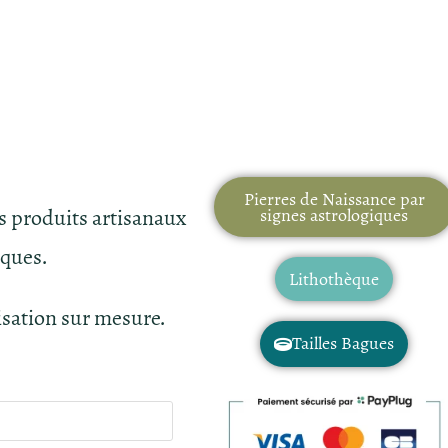
Pierres de Naissance par
es produits artisanaux
signes astrologiques
iques.
Lithothèque
isation sur mesure.
Tailles Bagues