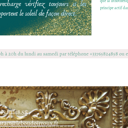
que la lithothér
principe actif dan
0h à 20h du lundi au samedi par téléphone +33765824858 ou
.65.82.48.58
ntact@leboudoirroux.fr