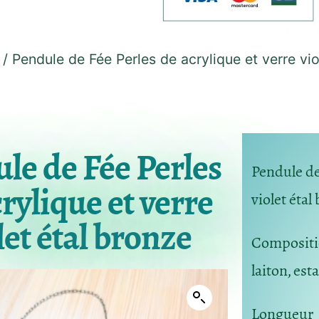
/ Pendule de Fée Perles de acrylique et verre vio
le de Fée Perles
Pendule de
rylique et verre
violet étal
let étal bronze
Composit
laiton, est
Longueur