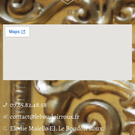
07.65.82.48.58
contact@leboudoirroux.fr
Elodie Maiello EI. Le Boudoir Roux.