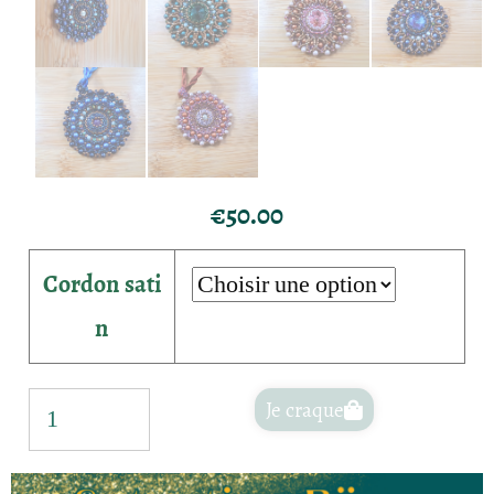
€
50.00
Cordon sati
n
Je craque