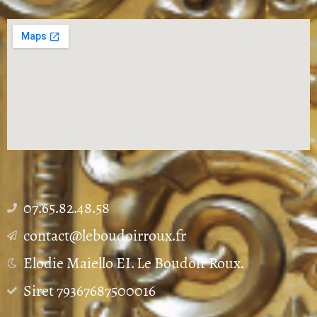
07.65.82.48.58
contact@leboudoirroux.fr
Elodie Maiello EI. Le Boudoir Roux.
Siret 79367687500016