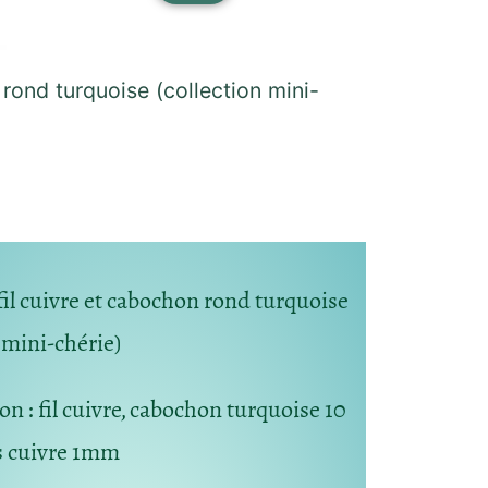
 rond turquoise (collection mini-
fil cuivre et cabochon rond turquoise
n mini-chérie)
ion
: fil cuivre, cabochon turquoise 10
s cuivre 1mm