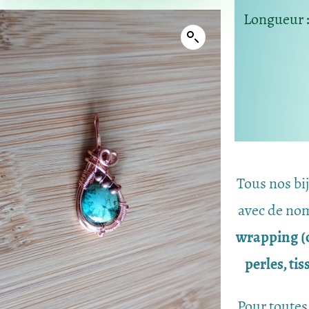
Longueur
Tous nos bi
avec de nom
wrapping (c
perles, ti
Pour toutes