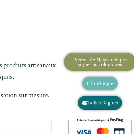
Pierres de Naissance par
es produits artisanaux
signes astrologiques
iques.
Lithothèque
isation sur mesure.
Tailles Bagues