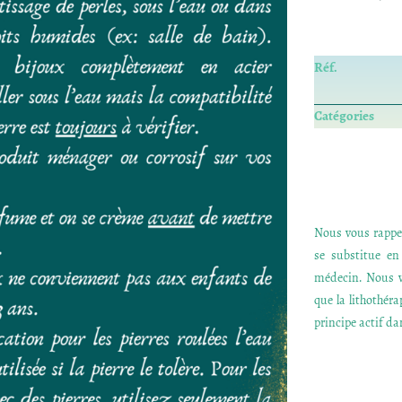
Réf.
Catégories
Nous vous rappel
se substitue e
médecin. Nous v
que la lithothér
principe actif dan