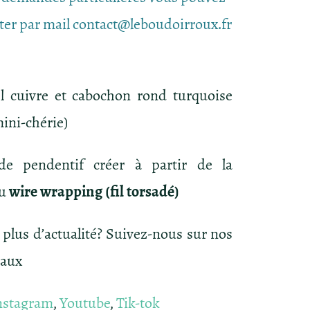
ter par mail contact@leboudoirroux.fr
il cuivre et cabochon rond turquoise
mini-chérie)
 de pendentif créer à partir de la
du
wire wrapping (fil torsadé)
 plus d’actualité? Suivez-nous sur nos
iaux
nstagram
,
Youtube
,
Tik-tok