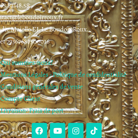
.65.82.48.58
ntact@leboudoirroux.fr
odie Maiello EI. Le Boudoir Roux.
ret 79367687500016
Qui sommes-nous?
Mentions Légales - Politique de confidentialité
Conditions générales de vente
Compte Client
Livraison- Frais de port