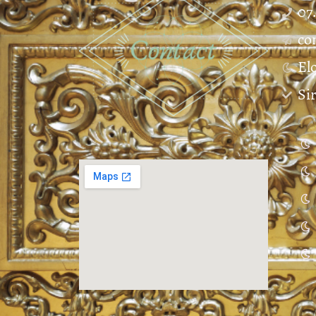
07
co
El
Si