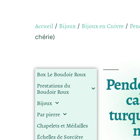
Accueil
Bijoux
Bijoux en Cuivre
Pend
/
/
/
chérie)
Box Le Boudoir Roux
Pende
Prestations du
Boudoir Roux
c
Bijoux
turqu
Par pierre
m
Chapelets et Médailles
Échelles de Sorcière