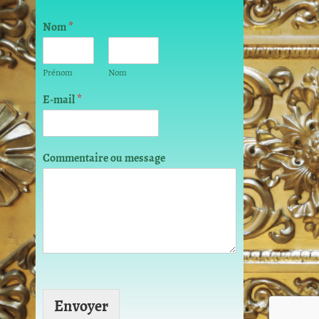
Nom
*
Prénom
Nom
*
E-mail
*
o
u
*
Commentaire ou message
Envoyer