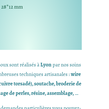
: 28*12 mm
joux sont réalisés à
Lyon
par nos soins
breuses techniques artisanales :
wire
uivre torsadé), soutache, broderie de
ssage de perles, résine, assemblage,
…
 demandes particulières vous pouvez-