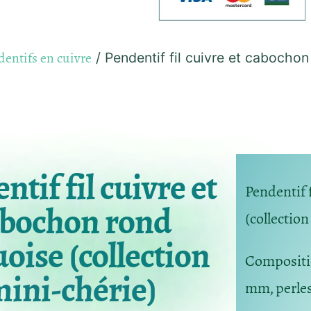
entifs en cuivre
/ Pendentif fil cuivre et cabochon
ntif fil cuivre et
Pendentif 
abochon rond
(collectio
oise (collection
Composit
ini-chérie)
mm, perle