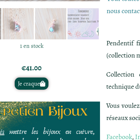
nous contac
Pendentif f
1 en stock
(collection 
€
41.00
Collection
Je craque
technique 
Vous voulez
réseaux soc
Facebook
,
I