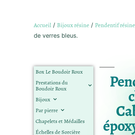
Accueil
Bijoux résine
Pendentif résine
/
/
de verres bleus.
Box Le Boudoir Roux
Pend
Prestations du
Boudoir Roux
c
Bijoux
Ca
Par pierre
époxy
Chapelets et Médailles
Échelles de Sorcière