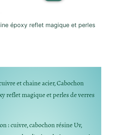
ine époxy reflet magique et perles
cuivre et chaine acier, Cabochon
xy reflet magique et perles de verres
ion
: cuivre, cabochon résine Uv,