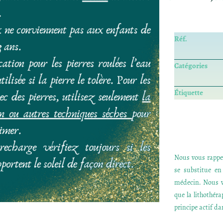
Réf.
Catégories
Étiquette
Nous vous rappel
se substitue e
médecin. Nous v
que la lithothér
principe actif dan