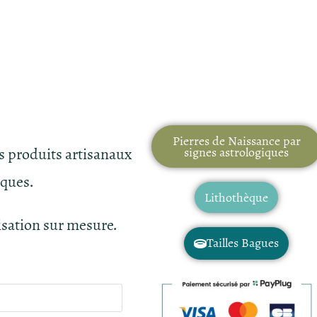
Pierres de Naissance par
es produits artisanaux
signes astrologiques
iques.
Lithothèque
isation sur mesure.
Tailles Bagues