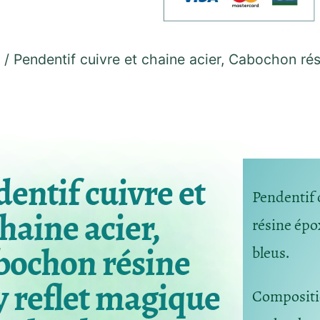
/ Pendentif cuivre et chaine acier, Cabochon rés
entif cuivre et
Pendentif 
haine acier,
résine épo
bochon résine
bleus.
 reflet magique
Composit