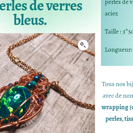
erles de verres
perles de v
acier.
bleus.
Taille
: 3*
Longueur
Tous nos bi
avec de nom
wrapping (c
perles, ti