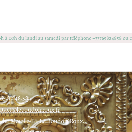
0h à 20h du lundi au samedi par téléphone +33765824858 ou
.65.82.48.58
ntact@leboudoirroux.fr
odie Maiello EI. Le Boudoir Roux.