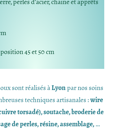
erre, perles d’acier, chaine et apprêts
5cm
: position 45 et 50 cm
joux sont réalisés à
Lyon
par nos soins
breuses techniques artisanales :
wire
uivre torsadé), soutache, broderie de
ssage de perles, résine, assemblage,
…