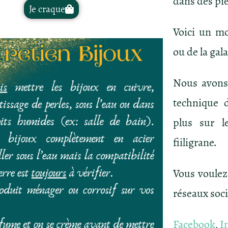
dans des pi
Je craque
Voici un mo
ou de la gal
Nous avons
technique 
plus sur l
fiiligrane.
Vous voulez
réseaux soc
Facebook
,
I