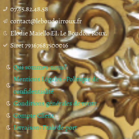
07.65.82.48.58
contact@leboudoirroux.fr
Elodie Maiello EI. Le Boudoir Roux.
Siret 79367687500016
Qui sommes-nous?
Mentions Légales - Politique de
confidentialité
Conditions générales de vente
Compte Client
Livraison- Frais de port