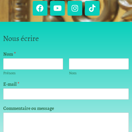
Nous écrire
Nom
*
Prénom
Nom
E-mail
*
C
Commentaire ou message
o
m
m
e