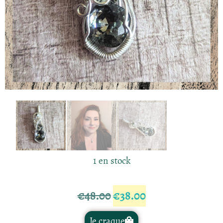
1 en stock
€
48.00
€
38.00
Je craque