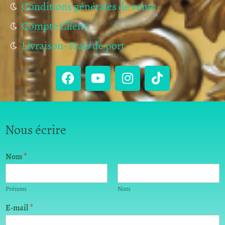
Conditions générales de vente
Compte Client
Livraison- Frais de port
Nous écrire
Nom
*
Prénom
Nom
*
E-mail
*
m
e