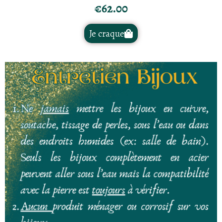
€
62.00
Je craque