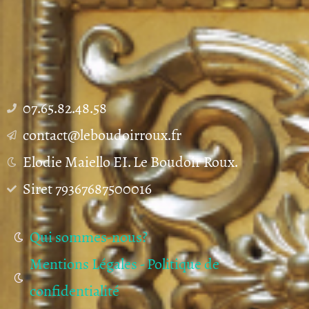
07.65.82.48.58
contact@leboudoirroux.fr
Elodie Maiello EI. Le Boudoir Roux.
Siret 79367687500016
Qui sommes-nous?
Mentions Légales - Politique de
confidentialité