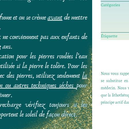
Catégories
Étiquette
Nous vous rappel
se substitue e
médecin. Nous v
que la lithothér
principe actif dan