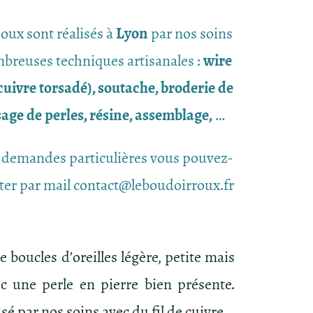
joux sont réalisés à
Lyon
par nos soins
breuses techniques artisanales :
wire
uivre torsadé), soutache, broderie de
ssage de perles, résine, assemblage,
…
 demandes particulières vous pouvez-
ter par mail contact@leboudoirroux.fr
e boucles d’oreilles légère, petite mais
c une perle en pierre bien présente.
sé par nos soins avec du fil de cuivre.