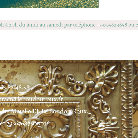
0h à 20h du lundi au samedi par téléphone +33765824858 ou
.65.82.48.58
ntact@leboudoirroux.fr
odie Maiello EI. Le Boudoir Roux.
ret 79367687500016