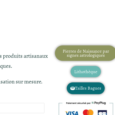
Pierres de Naissance par
es produits artisanaux
signes astrologiques
iques.
Lithothèque
isation sur mesure.
Tailles Bagues