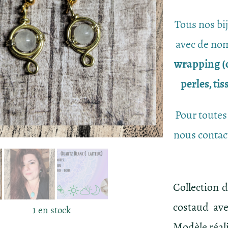
Tous nos bi
avec de nom
wrapping (c
perles, ti
Pour toutes
nous contac
Collection d
costaud ave
1 en stock
Modèle réali