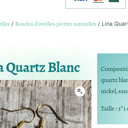
elles
Boucles d'oreilles pierres naturelles
/
/ Lina Quar
a Quartz Blanc
Composition
quartz bla
nickel, sa
Taille : 3*1