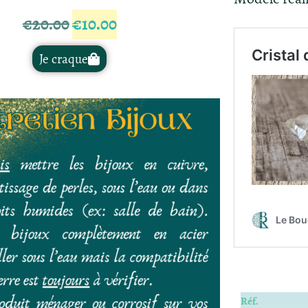
€
20.00
€
10.00
Je craque
Réf.