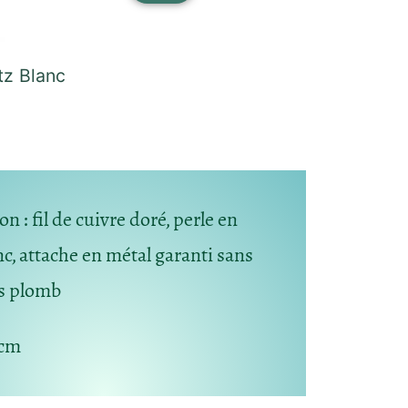
tz Blanc
 : fil de cuivre doré, perle en
nc, attache en métal garanti sans
ns plomb
 cm