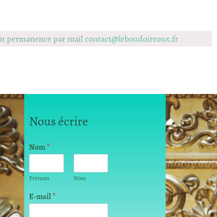
 en permanence par mail
contact@leboudoirroux.fr
Nous écrire
Nom
*
Prénom
Nom
E
E-mail
*
-
m