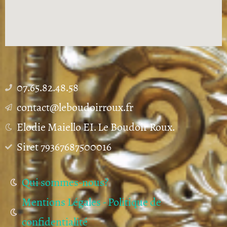
07.65.82.48.58
contact@leboudoirroux.fr
Elodie Maiello EI. Le Boudoir Roux.
Siret 79367687500016
Qui sommes-nous?
Mentions Légales - Politique de
confidentialité