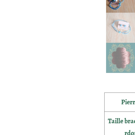
Pier
Taille bra
rdo