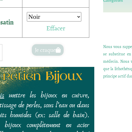
Catégories
satin
Effacer
Nous vous rappel
Je craque
se substitue e
médecin. Nous v
que la lithothér
principe actif dan