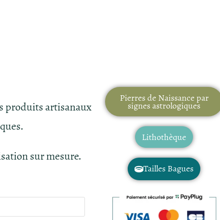
Pierres de Naissance par
es produits artisanaux
signes astrologiques
iques.
Lithothèque
isation sur mesure.
Tailles Bagues