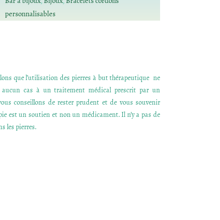
Bar à bijoux
,
Bijoux
,
Bracelets cordons
personnalisables
ons que l’utilisation des pierres à but thérapeutique ne
n aucun cas à un traitement médical prescrit par un
ous conseillons de rester prudent et de vous souvenir
apie est un soutien et non un médicament. Il n’y a pas de
s les pierres.