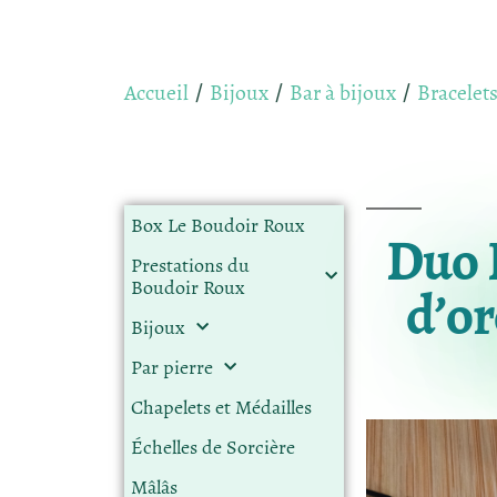
Accueil
Bijoux
Bar à bijoux
Bracelet
/
/
/
Box Le Boudoir Roux
Duo 
Prestations du
Boudoir Roux
d’or
Bijoux
Par pierre
Chapelets et Médailles
Échelles de Sorcière
Mâlâs