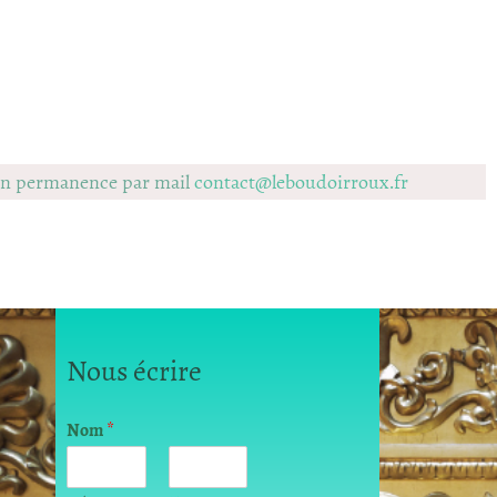
 en permanence par mail
contact@leboudoirroux.fr
Nous écrire
E
Nom
*
-
m
a