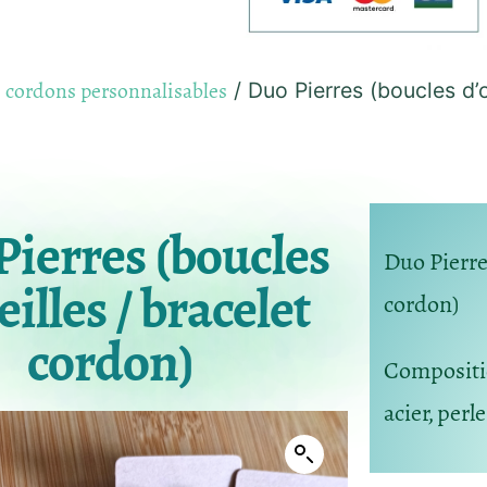
s cordons personnalisables
/ Duo Pierres (boucles d’o
Pierres (boucles
Duo Pierres
eilles / bracelet
cordon)
cordon)
Composit
acier, perl