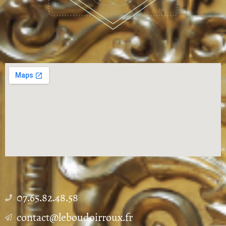
07.65.82.48.58
contact@leboudoirroux.fr