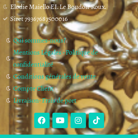
Elodie Maiello EI. Le Boudoir Roux.
Siret 79367687500016
Qui sommes-nous?
Mentions Légales - Politique de
confidentialité
Conditions générales de vente
Compte Client
Livraison- Frais de port