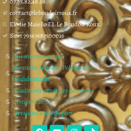
07.65.82.48.58
contact@leboudoirroux.fr
Elodie Maiello EI. Le Boudoir Roux.
Siret 79367687500016
Qui sommes-nous?
Mentions Légales - Politique de
confidentialité
Conditions générales de vente
Compte Client
Livraison- Frais de port