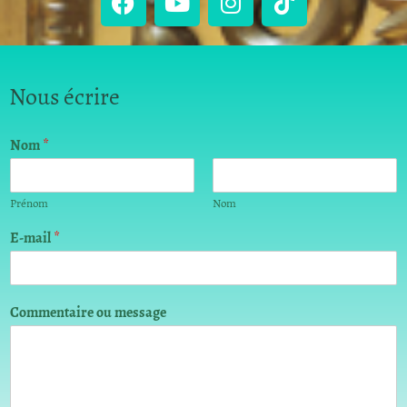
Nous écrire
*
Nom
*
C
o
m
Prénom
Nom
m
e
E-mail
*
n
t
a
i
Commentaire ou message
r
e
E
-
m