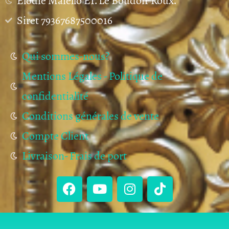
Elodie Maiello EI. Le Boudoir Roux.
Siret 79367687500016
Qui sommes-nous?
Mentions Légales - Politique de
confidentialité
Conditions générales de vente
Compte Client
Livraison- Frais de port