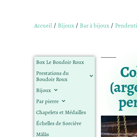
Accueil
Bijoux
Bar à bijoux
Pendenti
/
/
/
Box Le Boudoir Roux
Col
Prestations du
Boudoir Roux
(arg
Bijoux
per
Par pierre
Chapelets et Médailles
Échelles de Sorcière
Mâlâs