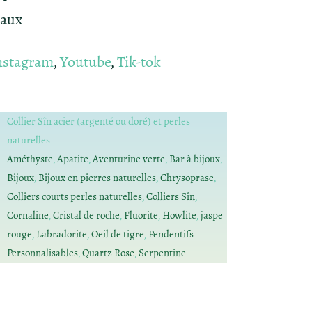
iaux
nstagram
,
Youtube
,
Tik-tok
Collier Sîn acier (argenté ou doré) et perles
naturelles
Améthyste
,
Apatite
,
Aventurine verte
,
Bar à bijoux
,
Bijoux
,
Bijoux en pierres naturelles
,
Chrysoprase
,
Colliers courts perles naturelles
,
Colliers Sîn
,
Cornaline
,
Cristal de roche
,
Fluorite
,
Howlite
,
jaspe
rouge
,
Labradorite
,
Oeil de tigre
,
Pendentifs
Personnalisables
,
Quartz Rose
,
Serpentine