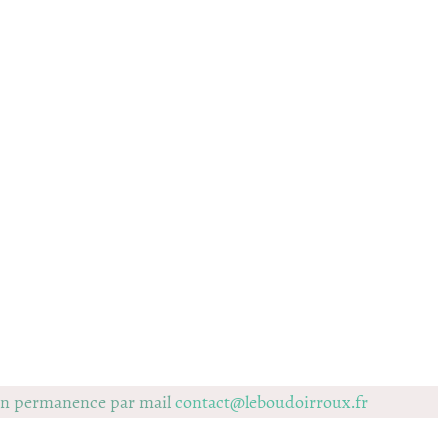
 en permanence par mail
contact@leboudoirroux.fr