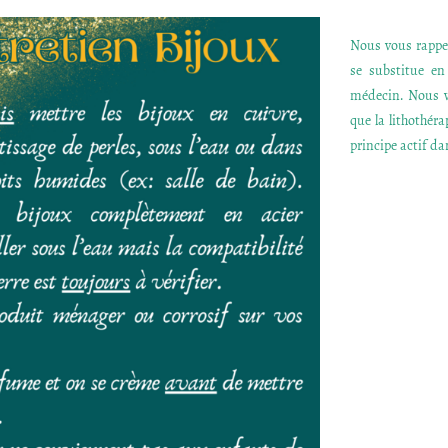
Nous vous rappel
se substitue e
médecin. Nous v
que la lithothér
principe actif dan