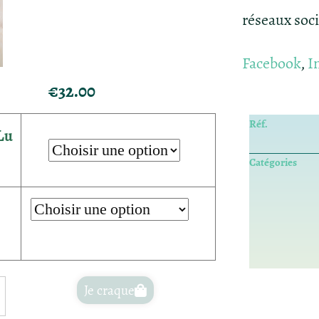
réseaux soc
Facebook
,
I
€
32.00
Réf.
Lu
Catégories
Je craque