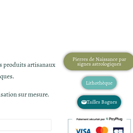
Pierres de Naissance par
es produits artisanaux
signes astrologiques
iques.
Lithothèque
isation sur mesure.
Tailles Bagues