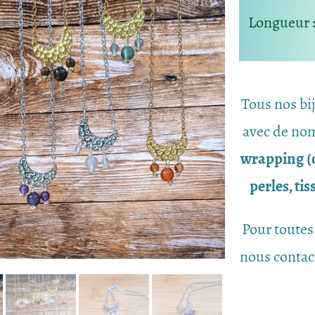
Longueur
Tous nos bi
avec de nom
wrapping (c
perles, ti
Pour toutes
nous contac