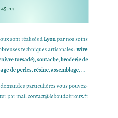
: 45 cm
joux sont réalisés à
Lyon
par nos soins
breuses techniques artisanales :
wire
uivre torsadé), soutache, broderie de
ssage de perles, résine, assemblage,
…
 demandes particulières vous pouvez-
ter par mail contact@leboudoirroux.fr