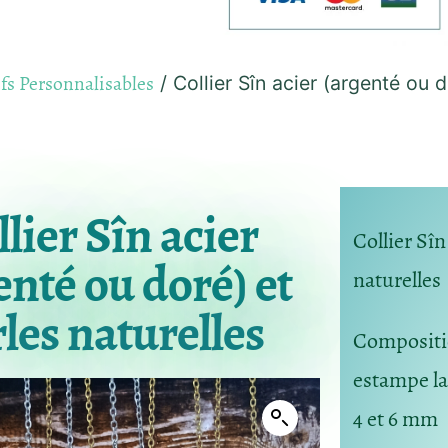
fs Personnalisables
/ Collier Sîn acier (argenté ou d
lier Sîn acier
Collier Sîn
enté ou doré) et
naturelles
les naturelles
Composit
estampe lai
4 et 6 mm