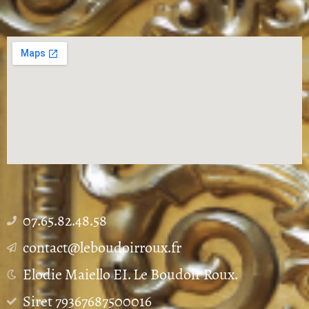
07.65.82.48.58
contact@leboudoirroux.fr
Elodie Maiello EI. Le Boudoir Roux.
Siret 79367687500016