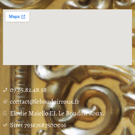
07.65.82.48.58
contact@leboudoirroux.fr
Elodie Maiello EI. Le Boudoir Roux.
Siret 79367687500016