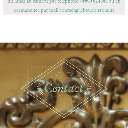
du lundi au samedi par téléphone +33765824858 ou en
permanence par mail
contact@leboudoirroux.fr