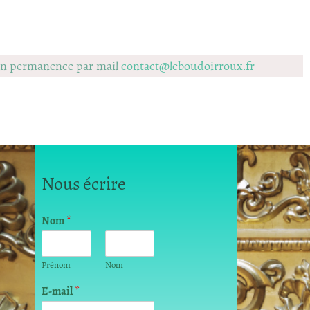
 en permanence par mail
contact@leboudoirroux.fr
Nous écrire
E
Nom
*
-
m
a
Prénom
Nom
i
l
E-mail
*
o