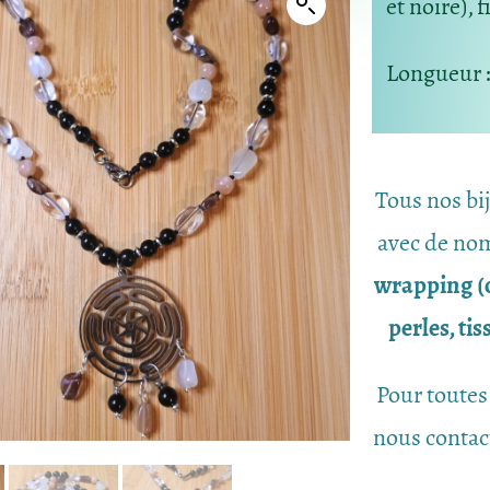
et noire), f
Longueur
Tous nos bi
avec de nom
wrapping (c
perles, ti
Pour toutes
nous contac