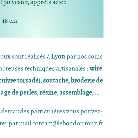
il polyester, apprêts acier.
: 48 cm
joux sont réalisés à
Lyon
par nos soins
breuses techniques artisanales :
wire
uivre torsadé), soutache, broderie de
ssage de perles, résine, assemblage,
…
 demandes particulières vous pouvez-
ter par mail contact@leboudoirroux.fr