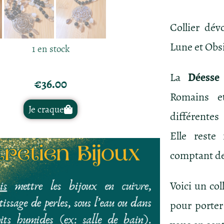
Collier dév
Lune et Obs
1 en stock
La
Déesse
€
36.00
Romains et
Je craque
différentes
Elle reste
comptant d
Voici un col
pour porter