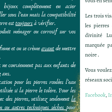
vous en sent
Les trois vi
les pierres
divinité L
marquée pa
noire .
Vous voulez
réseaux soc
Facebook
,
I