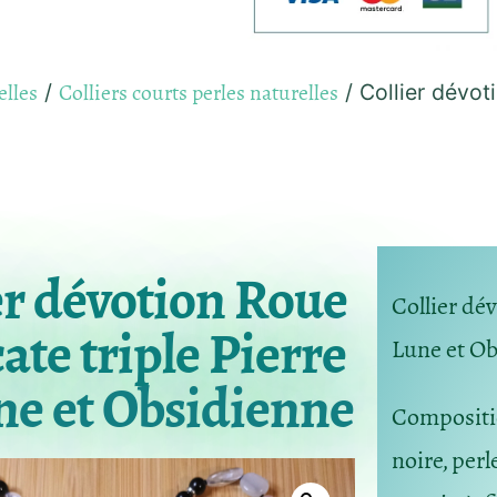
elles
Colliers courts perles naturelles
/
/ Collier dévot
er dévotion Roue
Collier dé
ate triple Pierre
Lune et O
ne et Obsidienne
Composit
noire, per