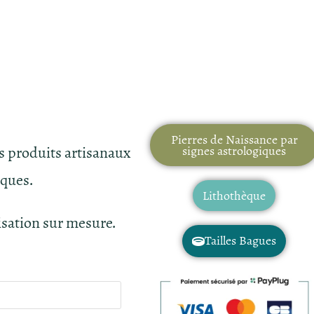
Pierres de Naissance par
es produits artisanaux
signes astrologiques
iques.
Lithothèque
isation sur mesure.
Tailles Bagues