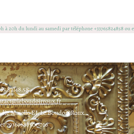
0h à 20h du lundi au samedi par téléphone +33765824858 ou
.65.82.48.58
ntact@leboudoirroux.fr
odie Maiello EI. Le Boudoir Roux.
ret 79367687500016