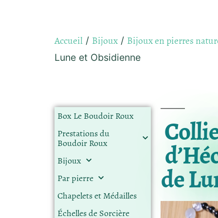
Accueil
Bijoux
Bijoux en pierres natur
/
/
Lune et Obsidienne
Box Le Boudoir Roux
Colli
Prestations du
Boudoir Roux
d’Héc
Bijoux
de Lu
Par pierre
Chapelets et Médailles
Échelles de Sorcière