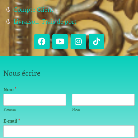
Compte Client
Livraison- Frais de port
Nous écrire
Nom
*
Prénom
Nom
m
E-mail
*
e
s
s