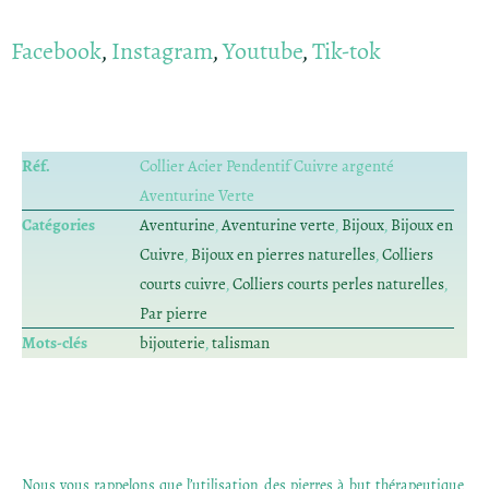
Facebook
,
Instagram
,
Youtube
,
Tik-tok
Réf.
Collier Acier Pendentif Cuivre argenté
Aventurine Verte
Catégories
Aventurine
,
Aventurine verte
,
Bijoux
,
Bijoux en
Cuivre
,
Bijoux en pierres naturelles
,
Colliers
courts cuivre
,
Colliers courts perles naturelles
,
Par pierre
Mots-clés
bijouterie
,
talisman
Nous vous rappelons que l’utilisation des pierres à but thérapeutique