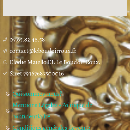
07.65.82.48.58
contact@leboudoirroux.fr
Elodie Maiello EI. Le Boudoir Roux.
Siret 79367687500016
Qui sommes-nous?
Mentions Légales - Politique de
confidentialité
Conditions générales de vente