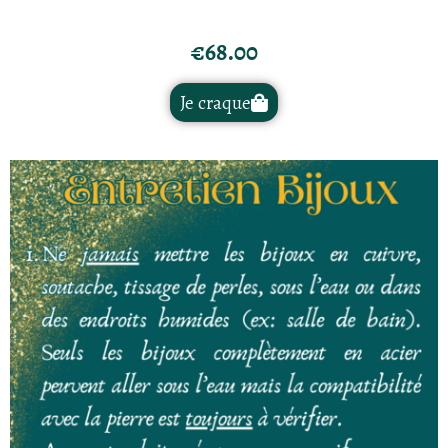
€
68.00
Je craque