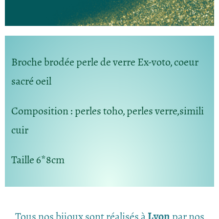
Broche brodée perle de verre Ex-voto, coeur
sacré oeil
Composition
: perles toho, perles verre,simili
cuir
Taille
6*8cm
Tous nos bijoux sont réalisés à
Lyon
par nos