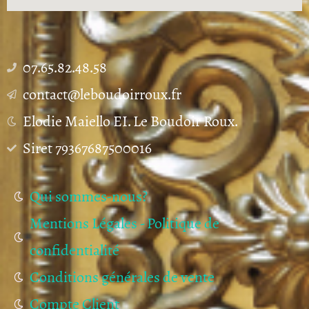
07.65.82.48.58
contact@leboudoirroux.fr
Elodie Maiello EI. Le Boudoir Roux.
Siret 79367687500016
Qui sommes-nous?
Mentions Légales - Politique de
confidentialité
Conditions générales de vente
Compte Client