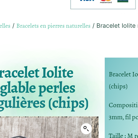
elles
Bracelets en pierres naturelles
/
/ Bracelet Iolite
racelet Iolite
Bracelet Io
glable perles
(chips)
gulières (chips)
Composit
3mm, fil po
Taille
: M r