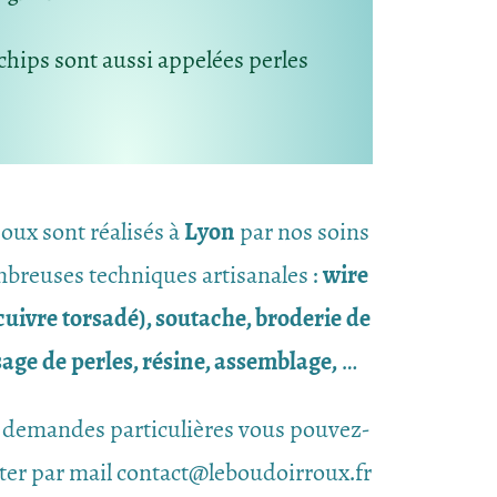
 chips sont aussi appelées perles
joux sont réalisés à
Lyon
par nos soins
breuses techniques artisanales :
wire
uivre torsadé), soutache, broderie de
ssage de perles, résine, assemblage,
…
 demandes particulières vous pouvez-
ter par mail contact@leboudoirroux.fr