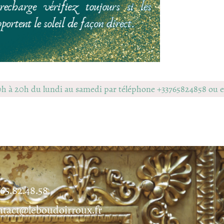
0h à 20h du lundi au samedi par téléphone +33765824858 ou
.65.82.48.58
ntact@leboudoirroux.fr