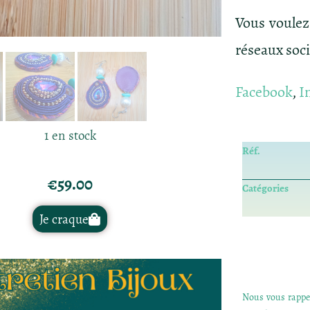
Vous voulez
réseaux soc
Facebook
,
I
1 en stock
Réf.
€
59.00
Catégories
Je craque
Nous vous rappel