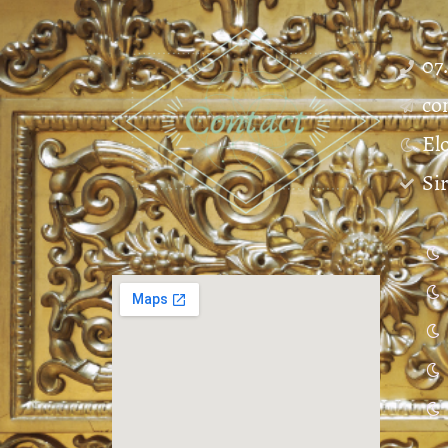
07
co
El
Si