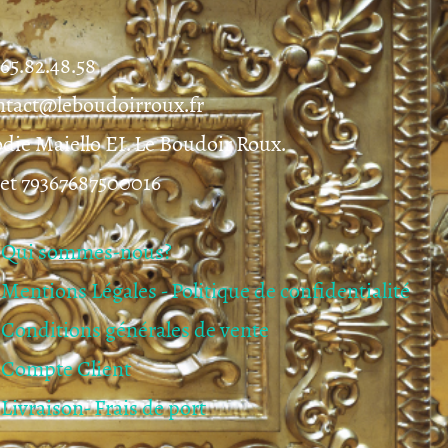
.65.82.48.58
ntact@leboudoirroux.fr
odie Maiello EI. Le Boudoir Roux.
ret 79367687500016
Qui sommes-nous?
Mentions Légales - Politique de confidentialité
Conditions générales de vente
Compte Client
Livraison- Frais de port