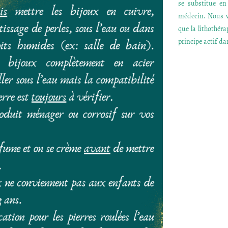
se substitue e
médecin. Nous v
que la lithothér
principe actif dan