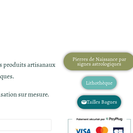
Pierres de Naissance par
es produits artisanaux
signes astrologiques
iques.
Lithothèque
isation sur mesure.
Tailles Bagues