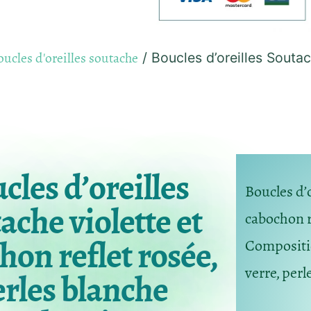
ucles d'oreilles soutache
/ Boucles d’oreilles Soutac
cles d’oreilles
Boucles d’o
ache violette et
cabochon r
hon reflet rosée,
Composition
verre, perl
erles blanche