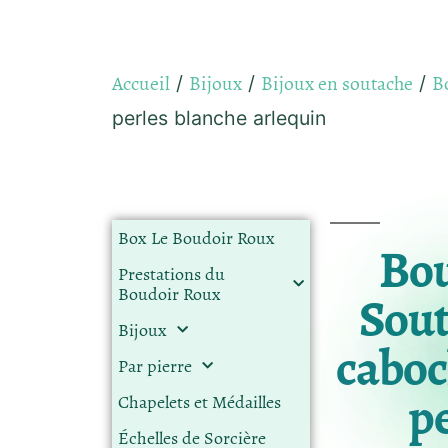
Accueil
Bijoux
Bijoux en soutache
Bo
/
/
/
perles blanche arlequin
Box Le Boudoir Roux
Bou
Prestations du
Boudoir Roux
Sout
Bijoux
caboc
Par pierre
p
Chapelets et Médailles
Échelles de Sorcière