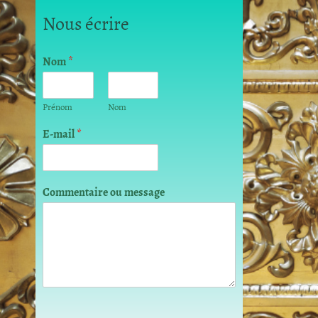
Nous écrire
N
Nom
*
o
m
m
Prénom
Nom
e
s
E-mail
*
s
a
g
e
Commentaire ou message
C
o
m
m
e
n
t
a
i