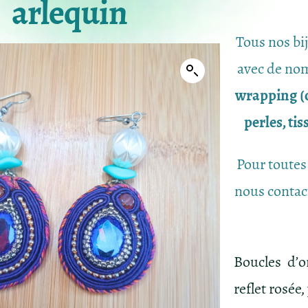
arlequin
Tous nos bi
avec de nom
wrapping (c
perles, ti
Pour toutes
nous contac
Boucles d’o
reflet rosée