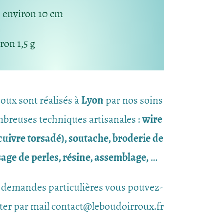
: environ 10 cm
on 1,5 g
joux sont réalisés à
Lyon
par nos soins
breuses techniques artisanales :
wire
uivre torsadé), soutache, broderie de
ssage de perles, résine, assemblage,
…
 demandes particulières vous pouvez-
ter par mail contact@leboudoirroux.fr