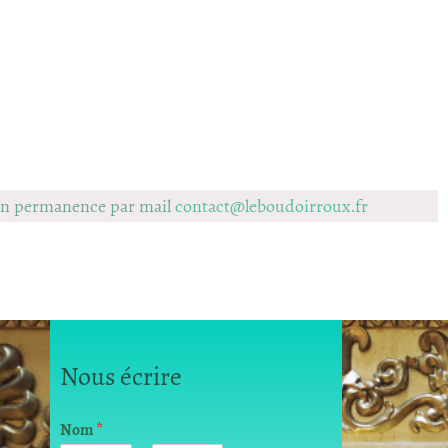
 en permanence par mail
contact@leboudoirroux.fr
Nous écrire
*
Nom
*
m