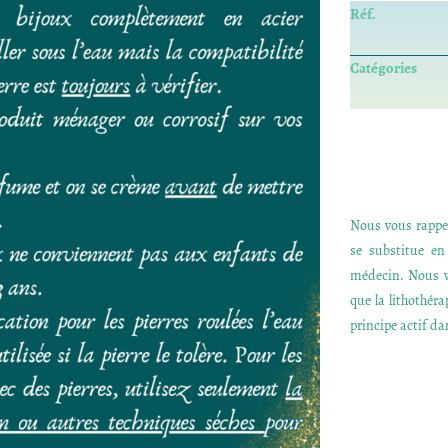
Réf.
Catégories
Nous vous rappel
se substitue e
médecin. Nous v
que la lithothér
principe actif dan