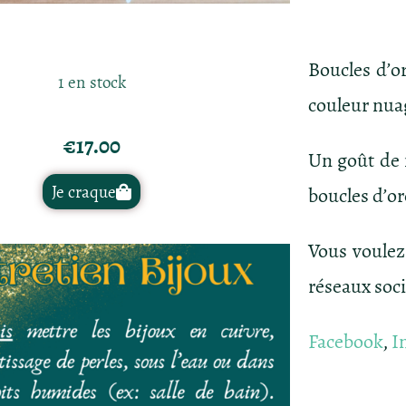
Boucles d’or
1 en stock
couleur nua
€
17.00
Un goût de 
Je craque
boucles d’ore
Vous voulez
réseaux soc
Facebook
,
I