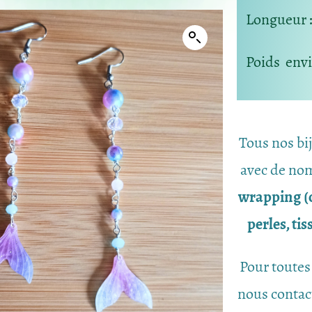
Longueur
Poids
envir
Tous nos bi
avec de nom
wrapping (c
perles, ti
Pour toutes
nous contac