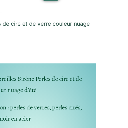
s de cire et de verre couleur nuage
reilles Sirène Perles de cire et de
eur nuage d’été
ion
: perles de verres, perles cirés,
moir en acier