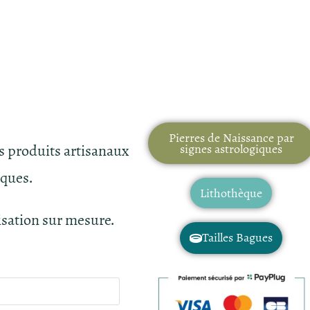
Pierres de Naissance par
es produits artisanaux
signes astrologiques
iques.
Lithothèque
isation sur mesure.
Tailles Bagues