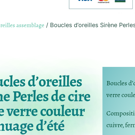
reilles assemblage
/ Boucles d’oreilles Sirène Perle
cles d’oreilles
Boucles d’o
e Perles de cire
verre coul
e verre couleur
Composit
nuage d’été
cuivre, fer