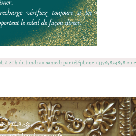
0h à 20h du lundi au samedi par téléphone +33765824858 ou
.65.82.48.58