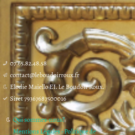
07.65.82.48.58
contact@leboudoirroux.fr
Elodie Maiello EI. Le Boudoir Roux.
Siret 79367687500016
Qui sommes-nous?
Mentions Légales - Politique de