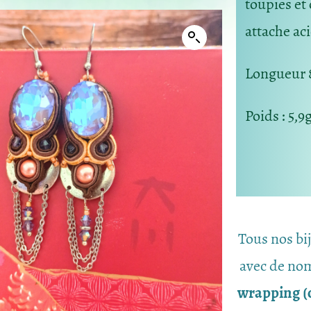
toupies et 
attache aci
Longueur
Poids
: 5,9
Tous nos bi
avec de nom
wrapping (c