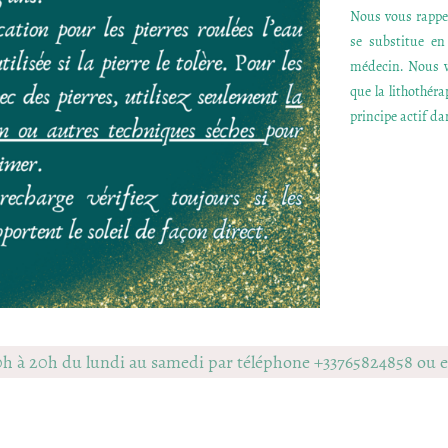
Nous vous rappel
se substitue e
médecin. Nous v
que la lithothér
principe actif dan
0h à 20h du lundi au samedi par téléphone +33765824858 ou