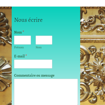
Nous écrire
Nom
*
Prénom
Nom
E-mail
*
N
Commentaire ou message
o
m
*
E
-
m