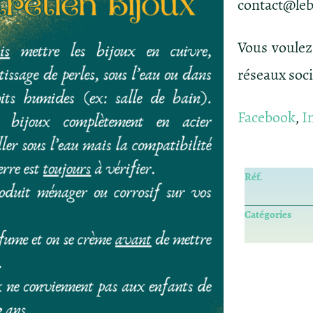
contact@leb
Vous voulez
réseaux soc
Facebook
,
I
Réf.
Catégories