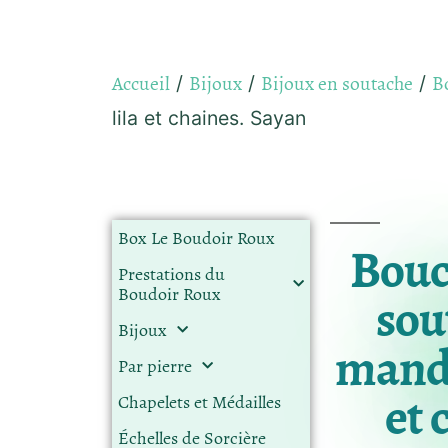
Accueil
Bijoux
Bijoux en soutache
Bo
/
/
/
lila et chaines. Sayan
Box Le Boudoir Roux
Boucl
Prestations du
Boudoir Roux
sou
Bijoux
mandar
Par pierre
et 
Chapelets et Médailles
Échelles de Sorcière