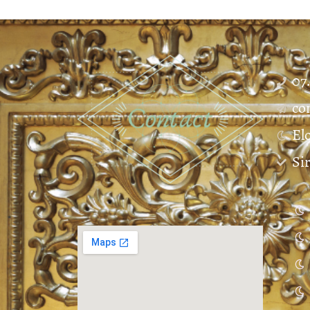
07
co
El
Si