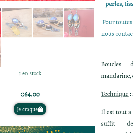
perles, ti
Pour toutes
nous contac
Boucles d
1 en stock
mandarine, c
€
64.00
Technique
:
Je craque
Il est tout 
suffit 