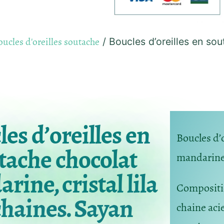
ucles d'oreilles soutache
/ Boucles d’oreilles en so
es d’oreilles en
Boucles d’
tache chocolat
mandarine, 
ine, cristal lila
Composit
chaines. Sayan
chaine acie