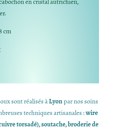
cabochon en cristal autrichien,
er.
8 cm
g
joux sont réalisés à
Lyon
par nos soins
breuses techniques artisanales :
wire
uivre torsadé), soutache, broderie de