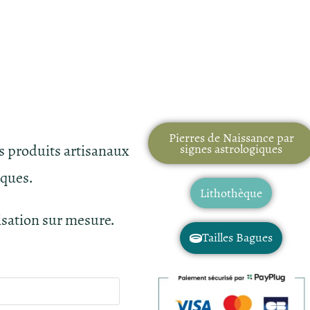
Pierres de Naissance par
es produits artisanaux
signes astrologiques
iques.
Lithothèque
isation sur mesure.
Tailles Bagues