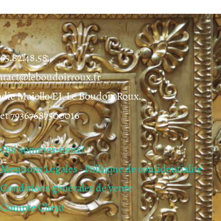
.65.82.48.58
ntact@leboudoirroux.fr
odie Maiello EI. Le Boudoir Roux.
ret 79367687500016
Qui sommes-nous?
Mentions Légales - Politique de confidentialité
Conditions générales de vente
Compte Client