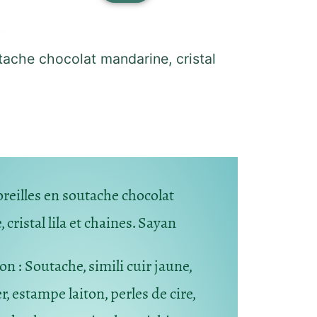
utache chocolat mandarine, cristal
oreilles en soutache chocolat
cristal lila et chaines. Sayan
ion
: Soutache, simili cuir jaune,
r, estampe laiton, perles de cire,