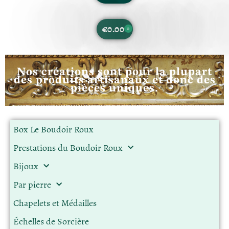
€
0.00
0
Nos créations sont pour la plupart
des produits artisanaux et donc des
pièces uniques.
Box Le Boudoir Roux
Prestations du Boudoir Roux
Bijoux
Par pierre
Chapelets et Médailles
Échelles de Sorcière