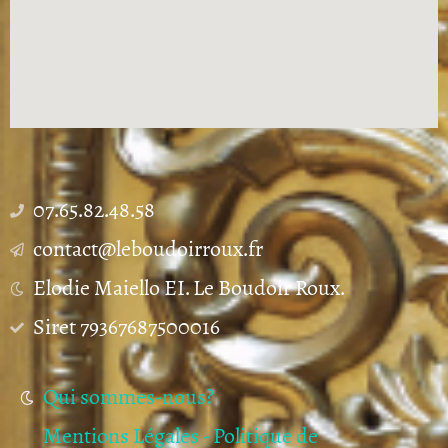
07.65.82.48.58
contact@leboudoirroux.fr
Elodie Maiello EI. Le Boudoir Roux.
Siret 79367687500016
Qui sommes-nous?
Mentions Légales - Politique de