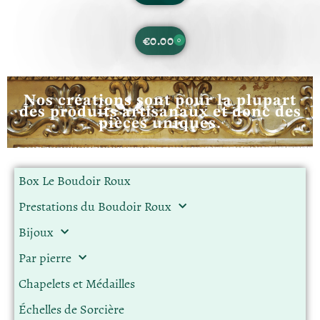
€
0.00
0
Nos créations sont pour la plupart
des produits artisanaux et donc des
pièces uniques.
Box Le Boudoir Roux
Prestations du Boudoir Roux
Bijoux
Par pierre
Chapelets et Médailles
Échelles de Sorcière