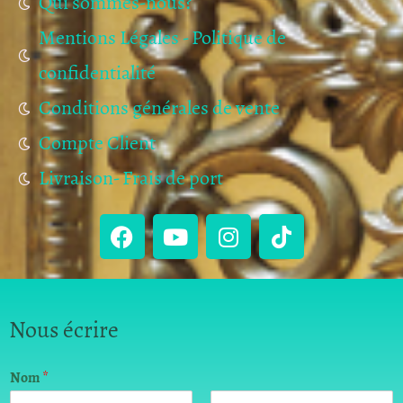
Qui sommes-nous?
Mentions Légales - Politique de
confidentialité
Conditions générales de vente
Compte Client
Livraison- Frais de port
Nous écrire
Nom
*