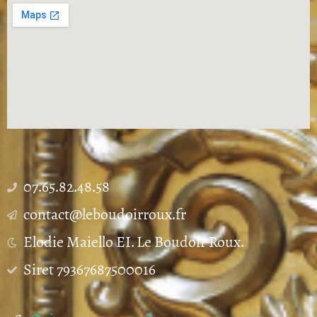
07.65.82.48.58
contact@leboudoirroux.fr
Elodie Maiello EI. Le Boudoir Roux.
Siret 79367687500016