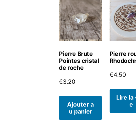
plus
récent
au
plus
Pierre Brute
Pierre ro
ancien
Pointes cristal
Rhodochr
de roche
€
4.50
€
3.20
Lire la
Ajouter a
e
u panier