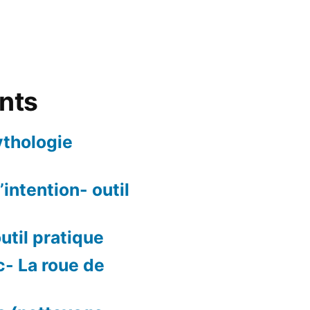
ents
ythologie
intention- outil
outil pratique
c- La roue de