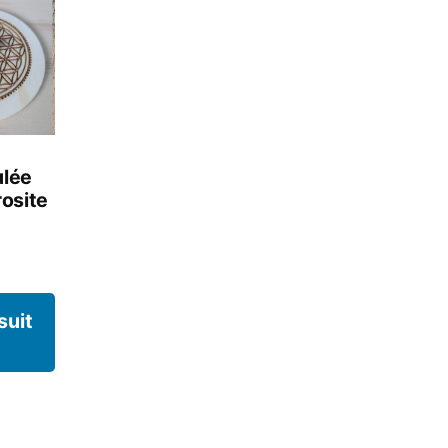
ulée
osite
 suit