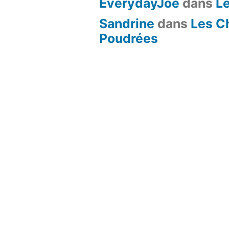
EverydayJoe
dans
L
Sandrine
dans
Les C
Poudrées