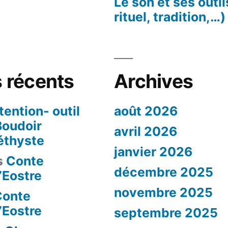
Le son et ses outi
rituel, tradition,…)
 récents
Archives
tention- outil
août 2026
 Boudoir
avril 2026
thyste
janvier 2026
s
Conte
décembre 2025
d’Eostre
novembre 2025
Conte
d’Eostre
septembre 2025