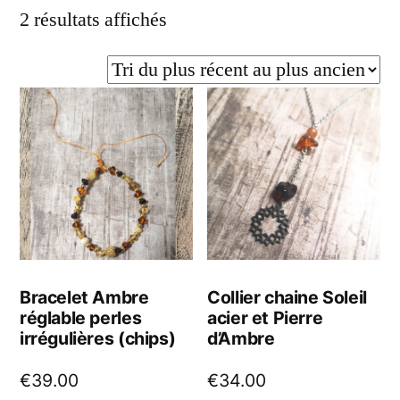
Trié
2 résultats affichés
du
plus
récent
au
plus
ancien
Bracelet Ambre
Collier chaine Soleil
réglable perles
acier et Pierre
irrégulières (chips)
d’Ambre
€
39.00
€
34.00