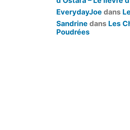
d’Ostara – Le lièvre 
EverydayJoe
dans
L
Sandrine
dans
Les C
Poudrées