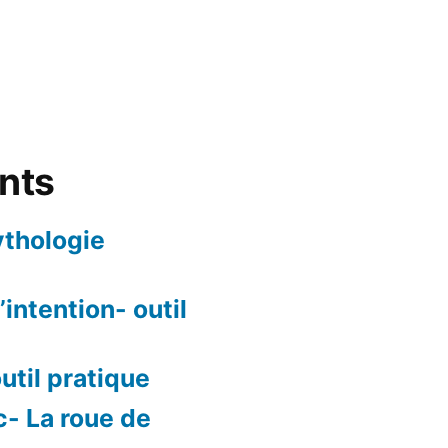
ents
ythologie
intention- outil
outil pratique
c- La roue de