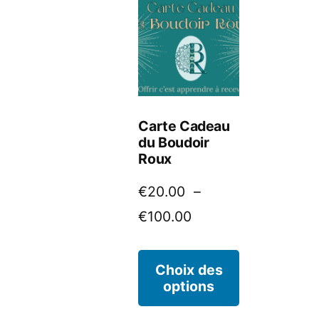
Carte Cadeau
du Boudoir
Roux
€
20.00
–
Plage
€
100.00
de
Ce
prix :
Choix des
options
produit
€20.00
à
a