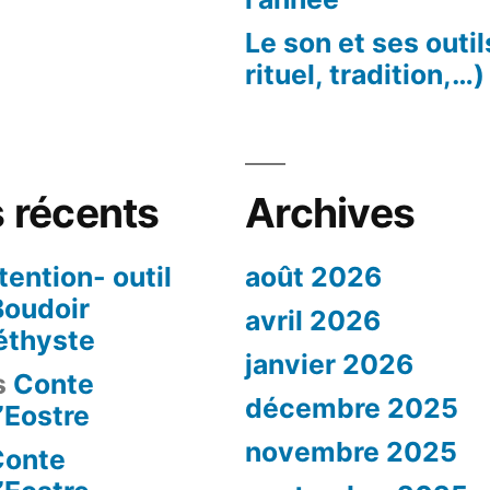
Le son et ses outi
rituel, tradition,…)
 récents
Archives
tention- outil
août 2026
 Boudoir
avril 2026
thyste
janvier 2026
s
Conte
décembre 2025
d’Eostre
novembre 2025
Conte